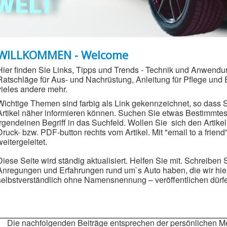
WILLKOMMEN - Welcome
Hier finden Sie Links, Tipps und Trends - Technik und Anwendun
Ratschläge für Aus- und Nachrüstung, Anleitung für Pflege und
vieles andere mehr.
Wichtige Themen sind farbig als Link gekennzeichnet, so dass 
Artikel näher informieren können. Suchen Sie etwas Bestimmtes,
irgendeinen Begriff in das Suchfeld. Wollen Sie sich den Artike
Druck- bzw. PDF-button rechts vom Artikel. Mit "email to a friend
weitergeleitet.
Diese Seite wird ständig aktualisiert. Helfen Sie mit. Schreiben
Anregungen und Erfahrungen rund um`s Auto haben, die wir hier
selbstverständlich ohne Namensnennung – veröffentlichen dür
Die nachfolgenden Beiträge entsprechen der persönlichen M