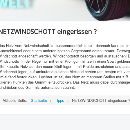
NETZWINDSCHOTT eingerissen ?
Das Netz vom Netzwindschott ist ausserordentlich stabil, dennoch kann es e
Autoschlüssel oder einem anderen spitzen Gegenstand daran kommt. Deswege
Windschott angeschafft werden. Windschottstoff besorgen und austauschen! D
Windschotts in der Regel nur mit einer Profilgummilitze in einen Spalt gekl
lte, kaputte Netz auf den neuen Stoff legen – mit Kreide anzeichnen und au
Windschott legen, auf umlaufend gleichen Abstand achten (am besten mit vie
mlaufend festdrücken. Leichter ist es, das Netz an mehreren Stellen mit z.B
fixierten Punkten das Gummi einzudrücken. Das Netz muss dabei durchhängen,
Eindrücken des Gummis automatisch spannt.
Aktuelle Seite:
Startseite
Tipps
NETZWINDSCHOTT eingerissen 